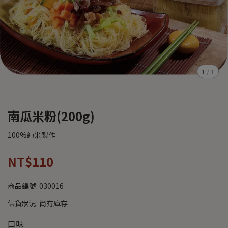
1
/
1
南瓜米粉(200g)
100%純米製作
NT$110
商品編號:
030016
供貨狀況:
尚有庫存
口味