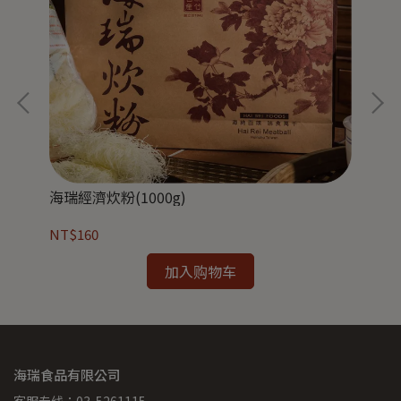
海瑞經濟炊粉(1000g)
海瑞
NT$160
NT
加入购物车
海瑞食品有限公司
客服专线：03-5261115