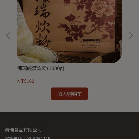
海瑞經濟炊粉(1000g)
海瑞
NT$160
NT
加入购物车
海瑞食品有限公司
客服专线：03-5261115