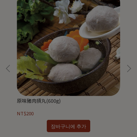
原味豬肉摃丸(600g)
香菇
NT$200
NT
장바구니에 추가