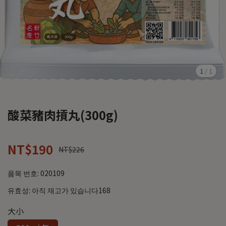
1
/
1
酸菜豬肉摃丸(300g)
NT$190
NT$226
품목 번호:
020109
유효성:
아직 재고가 있습니다168
大小