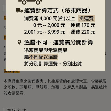
規格說明
淨重
300g±9g
原料
豬肉（臺灣）、 酸高麗菜（高麗菜、食鹽）、砂糖、食
鹽、調味劑（L-麩酸鈉）、品質改良劑（焦磷酸鈉、偏磷酸
鉀、多磷酸鈉）
注意事項
本產品生產之製程廠房，其生產管線有處理大豆、含麥麩質
之穀物、頭足類、甲殼類、魚類、芝麻及其製品，易過敏體
質者請留意。
運送方式