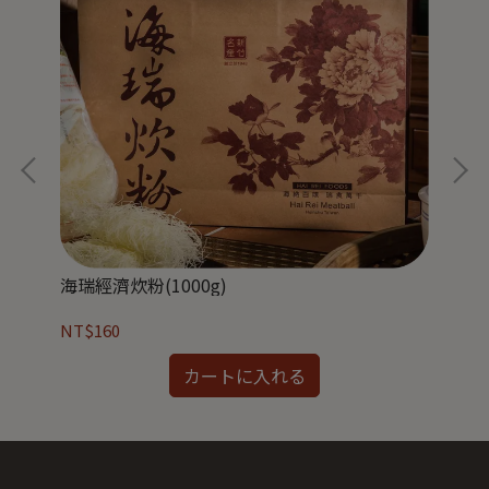
海瑞經濟炊粉(1000g)
海瑞
NT$160
NT
カートに入れる