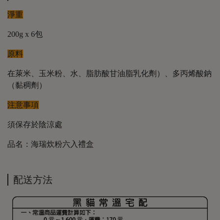
淨重
200g x 6包
原料
在萊米、玉米粉、水、脂肪酸甘油脂乳化劑）、多丙烯酸鈉
（黏稠劑）
注意事項
須保存於陰涼處
品名：海瑞炊粉六入禮盒
配送方法