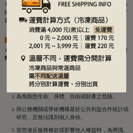
本網站可能包含其他網站的連結。當您點選進入其他
網站時，該網站的隱私權政策與本網站無關，請自行
參閱該網站之相關規定。
五、與第三人共用個人資料之政策
本網站
不會任意提供、交換、出租或出售您的個人資
料
給他人或單位，除非符合以下情況：
經由您書面同意。
法律明文規定或司法機關合法調查。
為免除您生命、身體、自由或財產之危險。
與公務機關或學術機構基於公共利益合作統計或
研究，且無法識別個人身份。
當您違反服務條款或影響他人權益時，為辨識、