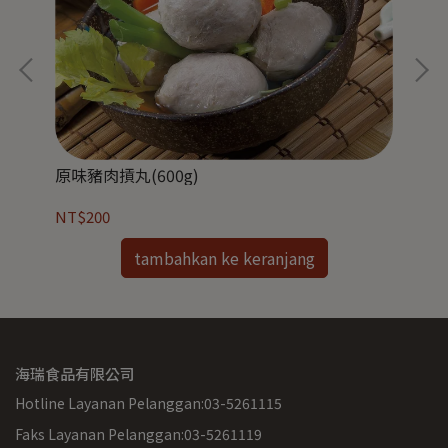
原味豬肉摃丸(600g)
香菇
NT$200
NT
tambahkan ke keranjang
海瑞食品有限公司
Hotline Layanan Pelanggan:03-5261115
Faks Layanan Pelanggan:03-5261119