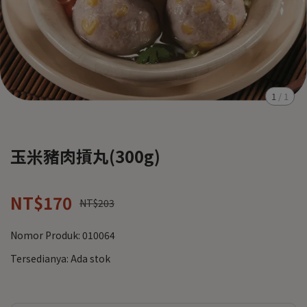
1
/
1
玉米豬肉摃丸(300g)
NT$170
NT$203
Nomor Produk:
010064
Tersedianya:
Ada stok