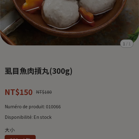
1
/
1
虱目魚肉摃丸(300g)
NT$150
NT$180
Numéro de produit:
010066
Disponibilité:
En stock
大小