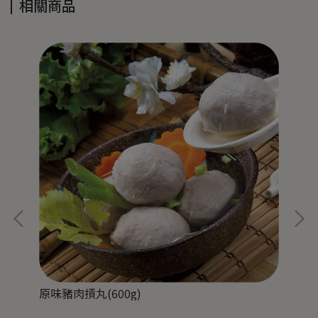
相關商品
原味豬肉摃丸(600g)
香菇