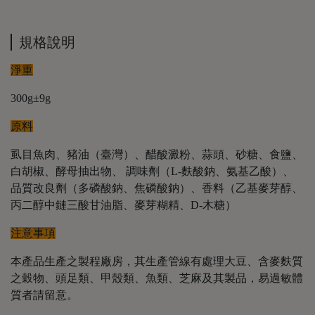
規格說明
淨重
300g±9g
原料
虱目魚肉、豬油（臺灣）、醋酸澱粉、蒜頭、砂糖、食鹽、
白胡椒、酵母抽出物、 調味劑（L-麩酸鈉、氨基乙酸）、
品質改良劑（多磷酸鈉、焦磷酸鈉）、香料（乙基麥芽醇、
丙二醇中鏈三酸甘油脂、麥芽糊精、D-木糖）
注意事項
本產品生產之製程廠房，其生產管線有處理大豆、含麥麩質
之穀物、頭足類、甲殼類、魚類、芝麻及其製品，易過敏體
質者請留意。