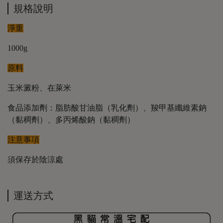
規格說明
淨重
1000g
原料
玉米澱粉、在萊米
食品添加劑：脂肪酸甘油脂（乳化劑）、羧甲基纖維素鈉
（黏稠劑）、多丙烯酸鈉（黏稠劑）
注意事項
須保存於陰涼處
運送方式