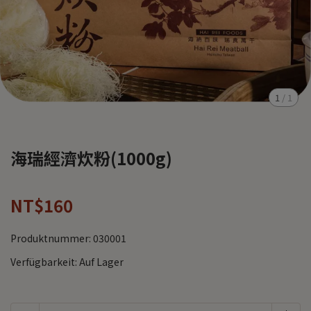
1
/
1
海瑞經濟炊粉(1000g)
NT$160
Produktnummer:
030001
Verfügbarkeit:
Auf Lager